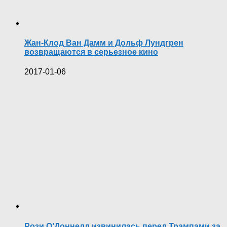
Жан-Клод Ван Дамм и Дольф Лундгрен
возвращаются в серьезное кино
2017-01-06
Рози О’Доннелл извинилась перед Трампами за