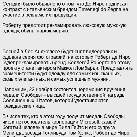
Сегодня было объявлено о том, что Де Ниро подписал
контракт с
итальянским брендом Ermenegildo Zegna на
участие в рекламе их продукции.
Роберту предстоит рекламировать люксовую мужскую
одежду, обувь, парфюмерию.
Весной в Лос-Анджелесе будет снят видеоролик и
сделана серия фотографий, на которых Роберт де Ниро
будет рекламировать бренд. Коллегой Роберта по этому
проекту станет актером Маккол Ломбарди. Представлять
знаменитости будут одежду для самых изысканных,
самых элегантных, и самых успешных мужчин.
Напомним, 22 ноября состоится церемония вручения
медали Свободы – высшей государственной награды
Соединенных Штатов, которой удостаиваются
гражданские лица.
В числе тех, кто в этом году получит медаль Свободы
числятся основатель корпорации Microsoft, самый
богатый человек в мире Билл Гейтс и его супруга
Мелинда, звезды Голливуда Том Хэнкс, Роберт де Ниро