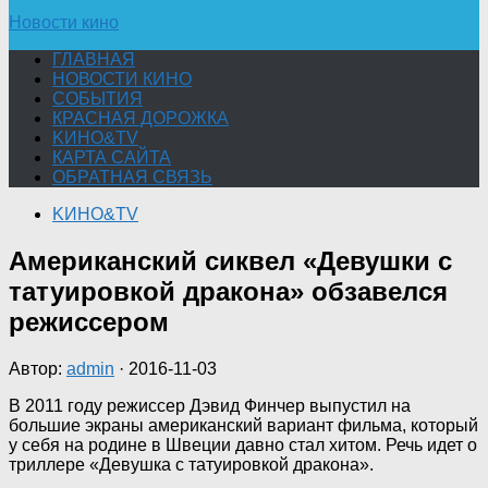
Новости кино
ГЛАВНАЯ
НОВОСТИ КИНО
СОБЫТИЯ
КРАСНАЯ ДОРОЖКА
KИНО&TV
КАРТА САЙТА
ОБРАТНАЯ СВЯЗЬ
KИНО&TV
Американский сиквел «Девушки с
татуировкой дракона» обзавелся
режиссером
Автор:
admin
·
2016-11-03
В 2011 году режиссер Дэвид Финчер выпустил на
большие экраны американский вариант фильма, который
у себя на родине в Швеции давно стал хитом. Речь идет о
триллере «Девушка с татуировкой дракона».