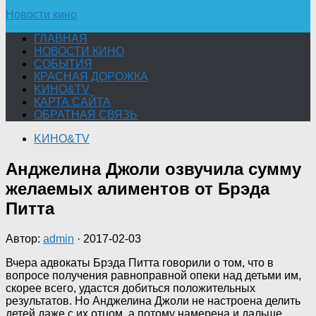
Новости кино
ГЛАВНАЯ
НОВОСТИ КИНО
СОБЫТИЯ
КРАСНАЯ ДОРОЖКА
KИНО&TV
КАРТА САЙТА
ОБРАТНАЯ СВЯЗЬ
KИНО&TV
Анджелина Джоли озвучила сумму
желаемых алиментов от Брэда
Питта
Автор:
admin
·
2017-02-03
Вчера адвокаты Брэда Питта говорили о том, что в
вопросе получения равноправной опеки над детьми им,
скорее всего, удастся добиться положительных
результатов. Но Анджелина Джоли не настроена делить
детей даже с их отцом, а потому намерена и дальше