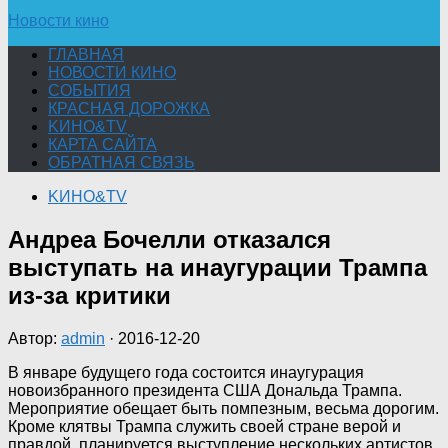
Новости кино
ГЛАВНАЯ
НОВОСТИ КИНО
СОБЫТИЯ
КРАСНАЯ ДОРОЖКА
KИНО&TV
КАРТА САЙТА
ОБРАТНАЯ СВЯЗЬ
KИНО&TV
Андреа Бочелли отказался
выступать на инаугурации Трампа
из-за критики
Автор:
admin
·
2016-12-20
В январе будущего года состоится инаугурация
новоизбранного президента США Дональда Трампа.
Мероприятие обещает быть помпезным, весьма дорогим.
Кроме клятвы Трампа служить своей стране верой и
правдой, планируется выступление нескольких артистов,