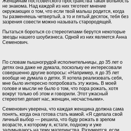
Женщинам постсоветского
пространства такая вольность
не знакома. Над каждой из них тяготеет мнение
окружающих о том, что если твой малыш родится, когда
ты разменяешь четвертый, а то и пятый десяток, тебя без
зазрения совести можно называть старородящей.
Пытаться бороться со стереотипами берутся некоторые
звезды нашего шоубизнеса. Одной из них является Анна
Семенович.
По словам пышногрудой исполнительницы, до 35 лет о
детях она даже не думала, поскольку ее интересовали
совершенно другие вопросы: «Например, я до 35 лет
вообще не думала о детях. Я хотела реализовать себя,
мне было интересно попробовать эту жизнь. В моей
голове и мысли не было о том, что пора рожать, хотя
вокруг только об этом и говорили. Этот ужасный
стереотип делает нас, женщин, несчастными».
Семенович уверена, что каждая женщина должна сама
понять, когда она готова стать мамой. «Я сделала свой
личный выбор — решила, что буду рожать в зрелом
возрасте, к которому я, кстати, подхожу и уже
задумываюсь на тему материнства. Разумеется, если