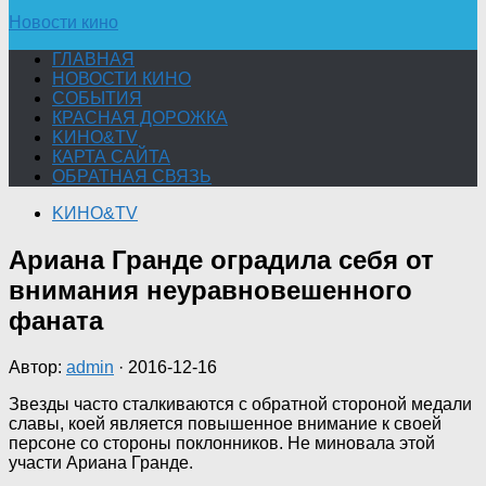
Новости кино
ГЛАВНАЯ
НОВОСТИ КИНО
СОБЫТИЯ
КРАСНАЯ ДОРОЖКА
KИНО&TV
КАРТА САЙТА
ОБРАТНАЯ СВЯЗЬ
KИНО&TV
Ариана Гранде оградила себя от
внимания неуравновешенного
фаната
Автор:
admin
·
2016-12-16
Звезды часто сталкиваются с обратной стороной медали
славы, коей является повышенное внимание к своей
персоне со стороны поклонников. Не миновала этой
участи Ариана Гранде.