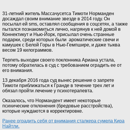
31-летний житель Массачусетса Тимоти Норманден
досаждал своим внимание звезде в 2014 году. Он
посылал ей sms, оставлял сообщения в соцсетях, а также
пытался познакомиться лично, нагрянув к ней домой в
Коннектикут и Нью-Йорк, присылал очень странные
подарки, среди которых были ароматические свечи и
камушек с Белой Горы в Нью-Гемпшире, и даже тыква
весом 19 килограммов.
Терпеть выходки своего поклонника Ариана устала,
потому обратилась в суд с требованием оградить ее от
его внимания.
13 декабря 2016 года суд вынес решение о запрете
Тимоти приближаться к Гранде в течение трех лет и
обязал пройти лечение у психотерапевта.
Оказалось, что Нормандент имеет некоторые
психические отклонения (бредовые расстройства),
которые нуждаются в корректировке.
Ранее оградить себя от внимания сталкера сумела Кира
Найтли.