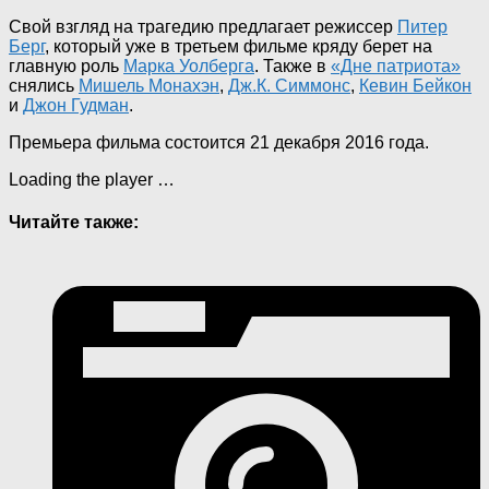
Свой взгляд на трагедию предлагает режиссер
Питер
Берг
, который уже в третьем фильме кряду берет на
главную роль
Марка Уолберга
. Также в
«Дне патриота»
снялись
Мишель Монахэн
,
Дж.К. Симмонс
,
Кевин Бейкон
и
Джон Гудман
.
Премьера фильма состоится 21 декабря 2016 года.
Loading the player …
Читайте также: