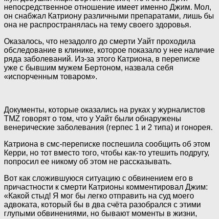
непосредственное
отношение имеет именно Джим. Мол,
он снабжал Катриону различными препаратами, лишь бы
она не распространялась на тему своего здоровья.
Оказалось, что незадолго до смерти Уайт проходила
обследование в клинике, которое показало у нее наличие
ряда заболеваний. Из-за этого Катриона, в переписке
уже с бывшим мужем Бертоном, назвала себя
«испорченным товаром».
Документы, которые оказались на руках у журналистов
TMZ говорят о том, что у Уайт были обнаружены
венерические заболевания (герпес 1 и 2 типа) и гонорея.
Катриона в смс-переписке поспешила сообщить об этом
Керри, но тот вместо того, чтобы как-то утешить подругу,
попросил ее никому об этом не рассказывать.
Вот как сложившуюся ситуацию с обвинением его в
причастности к смерти Катрионы комментировал Джим:
«Какой стыд! Я мог бы легко отправить на суд моего
адвоката, который бы в два счёта разобрался с этими
глупыми обвинениями, но бывают моменты в жизни,