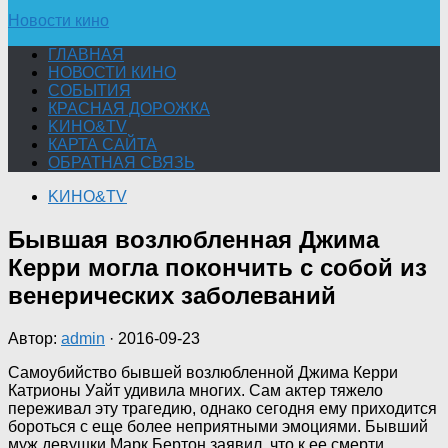
Новости кино
ГЛАВНАЯ
НОВОСТИ КИНО
СОБЫТИЯ
КРАСНАЯ ДОРОЖКА
KИНО&TV
КАРТА САЙТА
ОБРАТНАЯ СВЯЗЬ
KИНО&TV
Бывшая возлюбленная Джима
Керри могла покончить с собой из
венерических заболеваний
Автор:
admin
·
2016-09-23
Самоубийство бывшей возлюбленной Джима Керри
Катрионы Уайт удивила многих. Сам актер тяжело
переживал эту трагедию, однако сегодня ему приходится
бороться с еще более неприятными эмоциями. Бывший
муж девушки Марк Бертон заявил, что к ее смерти