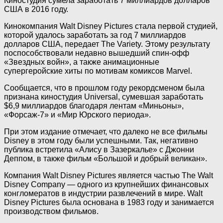
Киностудия сумела заработать 7 миллиардов
долларов
США в 2016 году.
Кинокомпания Walt Disney Pictures стала первой студией,
которой удалось заработать за год 7 миллиардов
долларов США, передает The Variety. Этому результату
поспособствовали недавно вышедший спин-офф
«Звездных войн», а также анимационные
супергеройские хиты по мотивам комиксов Marvel.
Сообщается, что в прошлом году рекордсменом была
признана киностудия Universal, сумевшая заработать
$6,9 миллиардов благодаря лентам «Миньоны»,
«Форсаж-7» и «Мир Юрского периода».
При этом издание отмечает, что далеко не все фильмы
Disney в этом году были успешными. Так, негативно
публика встретила «Алису в Зазеркалье» с Джонни
Деппом, в также фильм «Большой и добрый великан».
Компания Walt Disney Pictures является частью The Walt
Disney Company — одного из крупнейших финансовых
конгломератов в индустрии развлечений в мире. Walt
Disney Pictures была основана в 1983 году и занимается
производством фильмов.