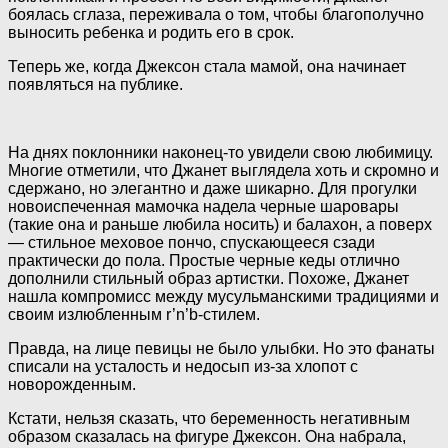
боялась сглаза, переживала о том, чтобы
благополучно
выносить ребенка и родить его в срок.
Теперь же, когда Джексон стала мамой, она начинает
появляться на публике.
На днях поклонники наконец-то увидели свою любимицу.
Многие отметили, что Джанет выглядела хоть и скромно и
сдержано, но элегантно и даже шикарно. Для прогулки
новоиспеченная мамочка надела черные шаровары
(такие она и раньше любила носить) и балахон, а поверх
— стильное меховое пончо, спускающееся сзади
практически до пола. Простые черные кеды отлично
дополнили стильный образ артистки. Похоже, Джанет
нашла компромисс между мусульманскими традициями и
своим излюбленным r’n’b-стилем.
Правда, на лице певицы не было улыбки. Но это фанаты
списали на усталость и недосып из-за хлопот с
новорожденным.
Кстати, нельзя сказать, что беременность негативным
образом сказалась на фигуре Джексон. Она набрала,