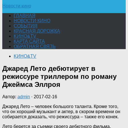
Новости кино
ГЛАВНАЯ
НОВОСТИ КИНО
СОБЫТИЯ
КРАСНАЯ ДОРОЖКА
KИНО&TV
КАРТА САЙТА
ОБРАТНАЯ СВЯЗЬ
KИНО&TV
Джаред Лето дебютирует в
режиссуре триллером по роману
Джеймса Эллроя
Автор:
admin
·
2017-02-16
Джаред Лето – человек большого таланта. Кроме того,
что он хороший музыкант и актер, в скором времени он
собирается доказать, что режиссура – также его конек.
Лето берется за съемки своего дебютного фильма,