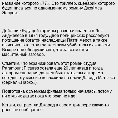
название которого «77». Это триллер, сценарий которого
будет
писаться по одноименному роману Джеймса
Эллроя.
Действие будущей картины разворачивается в Лос-
Анджелесе в 1974 году. Двое полицейских расследуют
похищение богатой наследницы Патти Херст, а также
выясняют, кто стоит за жестоким убийством их коллеги.
Вскоре они обнаруживают, что за всем стоит
масштабный заговор.
Отметим, что экранизировать этот роман студия
Paramount Pictures хотела еще 20 лет назад и тогда
автором сценария должен был стать сам автор. Но
сегодня эту миссию возложили на плечи Дэвида Мэтьюса
(сериал «Нарко»).
Подготовка к съемкам фильма только началась, потому
ни о каких датах пока что речи не идет.
Кстати, сыграет ли Джаред в своем триллере какую-то
роль, не сообщается.