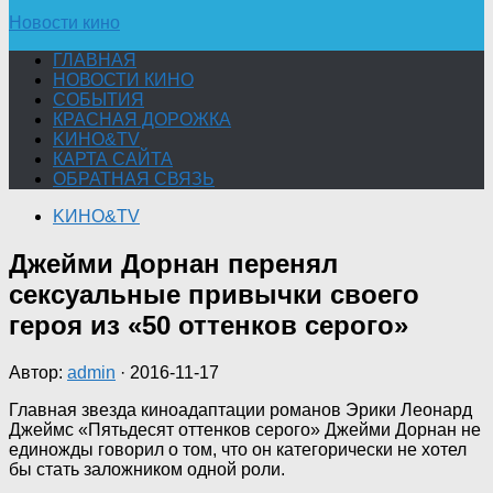
Новости кино
ГЛАВНАЯ
НОВОСТИ КИНО
СОБЫТИЯ
КРАСНАЯ ДОРОЖКА
KИНО&TV
КАРТА САЙТА
ОБРАТНАЯ СВЯЗЬ
KИНО&TV
Джейми Дорнан перенял
сексуальные привычки своего
героя из «50 оттенков серого»
Автор:
admin
·
2016-11-17
Главная звезда киноадаптации романов Эрики Леонард
Джеймс «Пятьдесят оттенков серого» Джейми Дорнан не
единожды говорил о том, что он категорически не хотел
бы стать заложником одной роли.