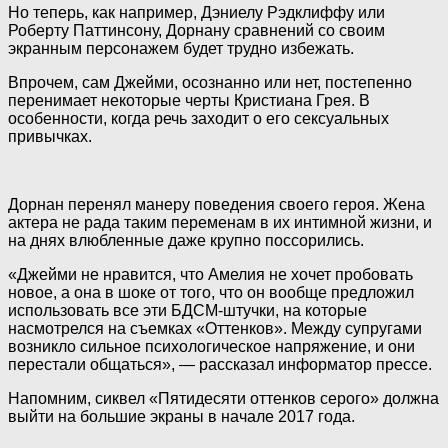
Но теперь, как например, Дэниелу Рэдклиффу или
Роберту Паттинсону, Дорнану
сравнений со своим
экранным персонажем будет трудно избежать.
Впрочем, сам Джейми, осознанно или нет, постепенно
перенимает некоторые черты Кристиана Грея. В
особенности, когда речь заходит о его сексуальных
привычках.
Дорнан перенял манеру поведения своего героя. Жена
актера не рада таким переменам в их интимной жизни, и
на днях влюбленные даже крупно поссорились.
«Джейми не нравится, что Амелия не хочет пробовать
новое, а она в шоке от того, что он вообще предложил
использовать все эти БДСМ-штучки, на которые
насмотрелся на съемках «Оттенков». Между супругами
возникло сильное психологическое напряжение, и они
перестали общаться», — рассказал информатор прессе.
Напомним, сиквел «Пятидесяти оттенков серого» должна
выйти на большие экраны в начале 2017 года.