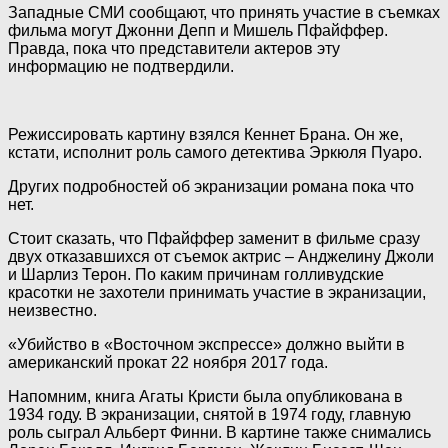
Западные СМИ сообщают, что принять участие в съемках
фильма могут Джонни Депп и Мишель
Пфайффер.
Правда, пока что представители актеров эту
информацию не подтвердили.
Режиссировать картину взялся Кеннет Брана. Он же,
кстати, исполнит роль самого детектива Эркюля Пуаро.
Других подробностей об экранизации романа пока что
нет.
Стоит сказать, что Пфайффер заменит в фильме сразу
двух отказавшихся от съемок актрис – Анджелину Джоли
и Шарлиз Терон. По каким причинам голливудские
красотки не захотели принимать участие в экранизации,
неизвестно.
«Убийство в «Восточном экспрессе» должно выйти в
американский прокат 22 ноября 2017 года.
Напомним, книга Агаты Кристи была опубликована в
1934 году. В экранизации, снятой в 1974 году, главную
роль сыграл Альберт Финни. В картине также снимались