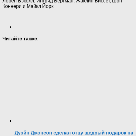
Лорен Бэколл, Ингрид Бергман, Жаклин Биссет, Шон
Коннери и Майкл Йорк.
Читайте также:
Дуэйн Джонсон сделал отцу щедрый подарок на