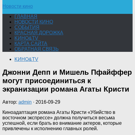
Новости кино
ГЛАВНАЯ
НОВОСТИ КИНО
СОБЫТИЯ
КРАСНАЯ ДОРОЖКА
KИНО&TV
КАРТА САЙТА
ОБРАТНАЯ СВЯЗЬ
KИНО&TV
Джонни Депп и Мишель Пфайффер
могут присоединиться к
экранизации романа Агаты Кристи
Автор:
admin
·
2016-09-29
Киноадаптация романа Агаты Кристи «Убийство в
восточном экспрессе» должна получиться весьма
успешной, если брать во внимание актеров, которые
привлечены к исполнению главных ролей.