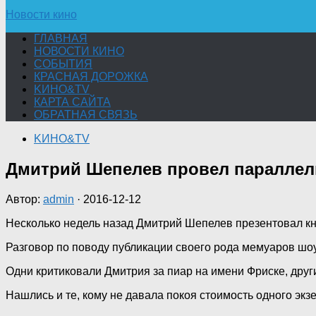
Новости кино
ГЛАВНАЯ
НОВОСТИ КИНО
СОБЫТИЯ
КРАСНАЯ ДОРОЖКА
KИНО&TV
КАРТА САЙТА
ОБРАТНАЯ СВЯЗЬ
KИНО&TV
Дмитрий Шепелев провел параллель
Автор:
admin
·
2016-12-12
Несколько недель назад Дмитрий Шепелев презентовал кни
Разговор по поводу публикации своего рода мемуаров шоу
Одни критиковали Дмитрия за пиар на имени Фриске, дру
Нашлись и те, кому не давала покоя стоимость одного эк