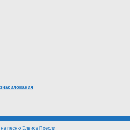
 изнасилования
е на песню Элвиса Пресли