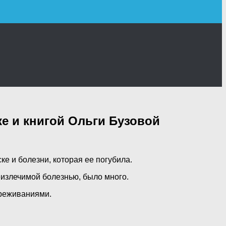
е и книгой Ольги Бузовой
е и болезни, которая ее погубила.
неизлечимой
болезнью, было много.
ереживаниями.