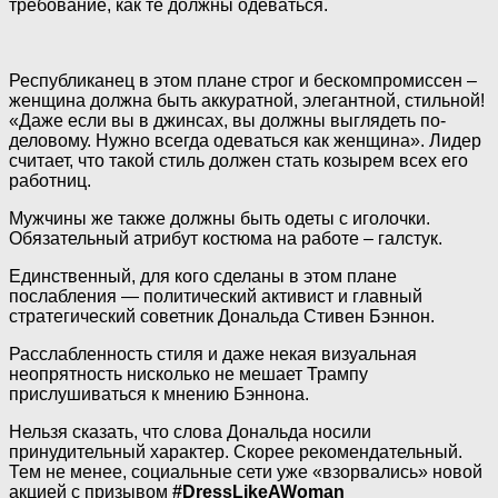
требование, как те должны одеваться.
Республиканец в этом плане строг и бескомпромиссен –
женщина должна быть аккуратной, элегантной, стильной!
«Даже если вы в джинсах, вы должны выглядеть по-
деловому. Нужно всегда одеваться как женщина». Лидер
считает, что такой стиль должен стать козырем всех его
работниц.
Мужчины же также должны быть одеты с иголочки.
Обязательный атрибут костюма на работе – галстук.
Единственный, для кого сделаны в этом плане
послабления — политический активист и главный
стратегический советник Дональда Стивен Бэннон.
Расслабленность стиля и даже некая визуальная
неопрятность нисколько не мешает Трампу
прислушиваться к мнению Бэннона.
Нельзя сказать, что слова Дональда носили
принудительный характер. Скорее рекомендательный.
Тем не менее, социальные сети уже «взорвались» новой
акцией с призывом
#DressLikeAWoman