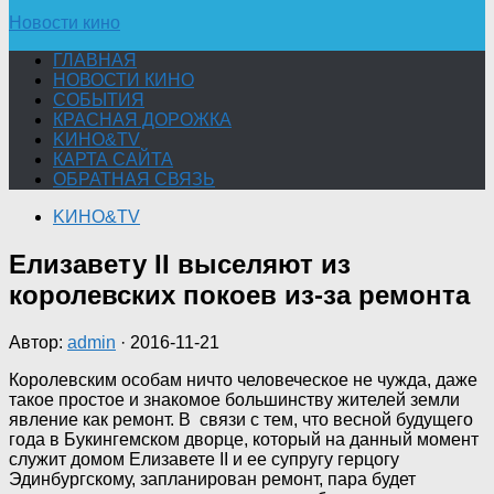
Новости кино
ГЛАВНАЯ
НОВОСТИ КИНО
СОБЫТИЯ
КРАСНАЯ ДОРОЖКА
KИНО&TV
КАРТА САЙТА
ОБРАТНАЯ СВЯЗЬ
KИНО&TV
Елизавету II выселяют из
королевских покоев из-за ремонта
Автор:
admin
·
2016-11-21
Королевским особам ничто человеческое не чужда, даже
такое простое и знакомое большинству жителей земли
явление как ремонт. В связи с тем, что весной будущего
года в Букингемском дворце, который на данный момент
служит домом Елизавете II и ее супругу герцогу
Эдинбургскому, запланирован ремонт, пара будет