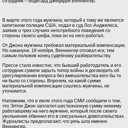
сотрудник – бодигард Джеффри Веннингер.
В
марте этого года мужчина, который к тому же является
капитаном полиции США, подал в суд Лос-Анджелеса,
заявив о трех случаях непотребного поведения со
стороны своего шефа, пока он на него работал.
От Джона мужчина требовал материальной компенсации.
Но накануне, 18 ноября, Веннингер отозвал иск, тем
самым положив конец судебному разбирательству.
Прессе стало известно, что бывший работодатель и его
сотрудник сумели зарыть топор войны и договорить об
урегулировании вопроса без вмешательства кого бы то
ни было со стороны. Впрочем, на какой сумме
материальной компенсации сошлись мужчины, не
уточняется.
Напомним, что в июле этого года СМИ сообщили о том,
что Элтон Джон заплатил шестизначную сумму некоему
работавшему на него мужчине, который после своего
увольнения обвинил его в сексуальных домогательствах.
Журналисты предполагают, что речь шла именно
Веннингер.