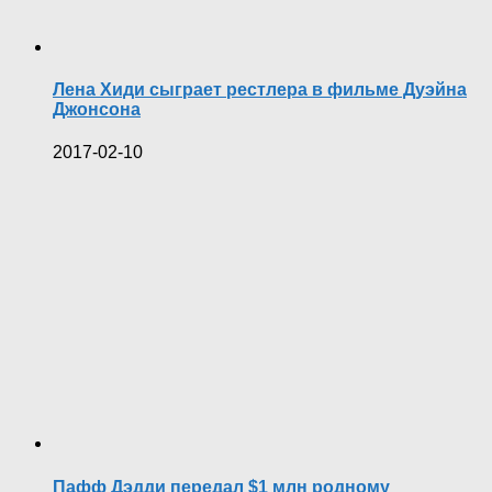
Лена Хиди сыграет рестлера в фильме Дуэйна
Джонсона
2017-02-10
Пафф Дэдди передал $1 млн родному