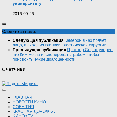
университету
2016-09-26
Следите за нами:
Следующая публикация
Камерон Диаз прячет
лицо, выходя из клиники пластической хирургии
Предыдущая публикация
Пранкер Седюк уверен,
что Ким могла инсценировать грабеж, чтобы
присвоить чужие драгоценности
Счетчики
ГЛАВНАЯ
НОВОСТИ КИНО
СОБЫТИЯ
КРАСНАЯ ДОРОЖКА
KИНО&TV