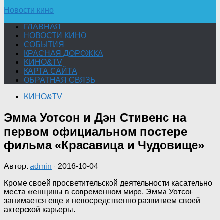
Новости кино
ГЛАВНАЯ
НОВОСТИ КИНО
СОБЫТИЯ
КРАСНАЯ ДОРОЖКА
KИНО&TV
КАРТА САЙТА
ОБРАТНАЯ СВЯЗЬ
KИНО&TV
Эмма Уотсон и Дэн Стивенс на
первом официальном постере
фильма «Красавица и Чудовище»
Автор:
admin
·
2016-10-04
Кроме своей просветительской деятельности касательно
места женщины в современном мире, Эмма Уотсон
занимается еще и непосредственно развитием своей
актерской карьеры.