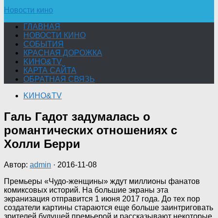
Новости кино
ГЛАВНАЯ
НОВОСТИ КИНО
СОБЫТИЯ
КРАСНАЯ ДОРОЖКА
KИНО&TV
КАРТА САЙТА
ОБРАТНАЯ СВЯЗЬ
KИНО&TV
Галь Гадот задумалась о
романтических отношениях с
Холли Берри
Автор:
admin
·
2016-11-08
Премьеры «Чудо-женщины» ждут миллионы фанатов
комиксовых историй. На большие экраны эта
экранизация отправится 1 июня 2017 года. До тех пор
создатели картины стараются еще больше заинтриговать
зрителей будущей премьерой и рассказывают некоторые