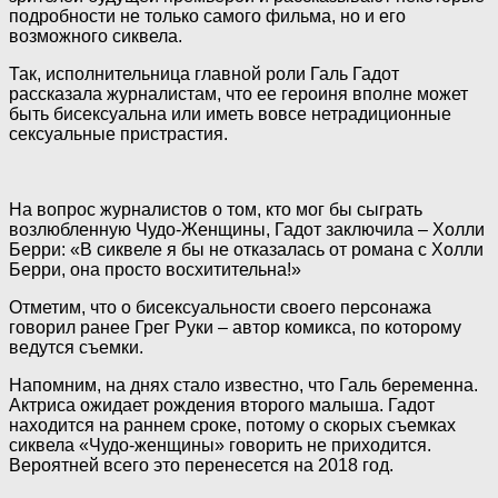
подробности не только
самого фильма, но и его
возможного сиквела.
Так, исполнительница главной роли Галь Гадот
рассказала журналистам, что ее героиня вполне может
быть бисексуальна или иметь вовсе нетрадиционные
сексуальные пристрастия.
На вопрос журналистов о том, кто мог бы сыграть
возлюбленную Чудо-Женщины, Гадот заключила – Холли
Берри: «В сиквеле я бы не отказалась от романа с Холли
Берри, она просто восхитительна!»
Отметим, что о бисексуальности своего персонажа
говорил ранее Грег Руки – автор комикса, по которому
ведутся съемки.
Напомним, на днях стало известно, что Галь беременна.
Актриса ожидает рождения второго малыша. Гадот
находится на раннем сроке, потому о скорых съемках
сиквела «Чудо-женщины» говорить не приходится.
Вероятней всего это перенесется на 2018 год.