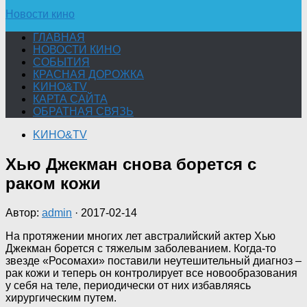
Новости кино
ГЛАВНАЯ
НОВОСТИ КИНО
СОБЫТИЯ
КРАСНАЯ ДОРОЖКА
KИНО&TV
КАРТА САЙТА
ОБРАТНАЯ СВЯЗЬ
KИНО&TV
Хью Джекман снова борется с
раком кожи
Автор:
admin
·
2017-02-14
На протяжении многих лет австралийский актер Хью
Джекман борется с тяжелым заболеванием. Когда-то
звезде «Росомахи» поставили неутешительный диагноз –
рак кожи и теперь он контролирует все новообразования
у себя на теле, периодически от них избавляясь
хирургическим
путем.