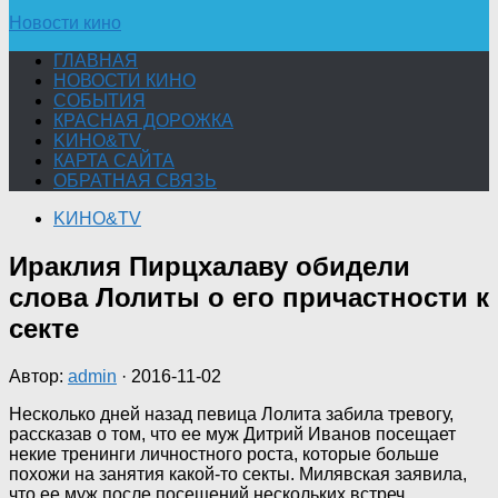
Новости кино
ГЛАВНАЯ
НОВОСТИ КИНО
СОБЫТИЯ
КРАСНАЯ ДОРОЖКА
KИНО&TV
КАРТА САЙТА
ОБРАТНАЯ СВЯЗЬ
KИНО&TV
Ираклия Пирцхалаву обидели
слова Лолиты о его причастности к
секте
Автор:
admin
·
2016-11-02
Несколько дней назад певица Лолита забила тревогу,
рассказав о том, что ее муж Дитрий Иванов посещает
некие тренинги личностного роста, которые больше
похожи на занятия какой-то секты. Милявская заявила,
что ее муж после посещений нескольких встреч