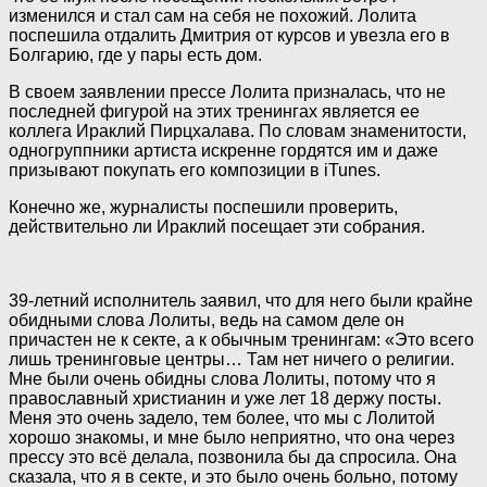
изменился и стал сам на
себя не похожий. Лолита
поспешила отдалить Дмитрия от курсов и увезла его в
Болгарию, где у пары есть дом.
В своем заявлении прессе Лолита призналась, что не
последней фигурой на этих тренингах является ее
коллега Ираклий Пирцхалава. По словам знаменитости,
одногруппники артиста искренне гордятся им и даже
призывают покупать его композиции в iTunes.
Конечно же, журналисты поспешили проверить,
действительно ли Ираклий посещает эти собрания.
39-летний исполнитель заявил, что для него были крайне
обидными слова Лолиты, ведь на самом деле он
причастен не к секте, а к обычным тренингам: «Это всего
лишь тренинговые центры… Там нет ничего о религии.
Мне были очень обидны слова Лолиты, потому что я
православный христианин и уже лет 18 держу посты.
Меня это очень задело, тем более, что мы с Лолитой
хорошо знакомы, и мне было неприятно, что она через
прессу это всё делала, позвонила бы да спросила. Она
сказала, что я в секте, и это было очень больно, потому