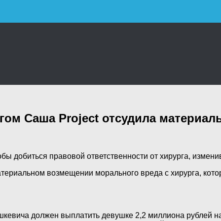
гом Саша Project отсудила материа
обы добиться правовой ответственности от хирурга, измени
 материальном возмещении морального вреда с хирурга, кот
ошкевича должен выплатить девушке 2,2 миллиона рублей на