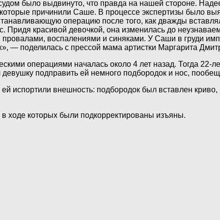
судом было выдвинуто, что правда на нашей стороне. Наде
, которые причинили Саше. В процессе экспертизы было выя
сстанавливающую операцию после того, как дважды вставлял
с. Придя красивой девочкой, она изменилась до неузнаваем
, провалами, воспалениями и синяками. У Саши в груди имп
х», — поделилась с прессой мама артистки Маргарита Дмит
скими операциями началась около 4 лет назад. Тогда 22-л
л девушку подправить ей немного подбородок и нос, пообе
ей испортили внешность: подбородок был вставлен криво, 
, в ходе которых были подкорректированы изъяны.