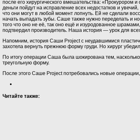
после его хирургического вмешательства: «Прокурором и 
деньги пойдут на исправление всех недостатков и увечий
что они могут в любой момент лопнуть. Ей не сделали во
начать выпадать зубы. Саше также нужно переделать и но
того что оно не её, так оно ещё и изуродованное шрамами
подтвердил производитель. Наша история — урок для все
Напомним, история Саши Project с неудавшимися пластиче
захотела вернуть прежнюю форму груди. Но хирург убеди
По итогу операции Саша была шокирована тем, насколько 
треугольную форму.
После этого Саше Project потребовались новые операции
Читайте также: