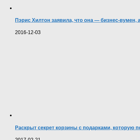
Пэрис Хилтон заявила, что она — бизнес-вумен, 
2016-12-03
Раскрыт секрет корзины с подарками, которую 
2017-02-21