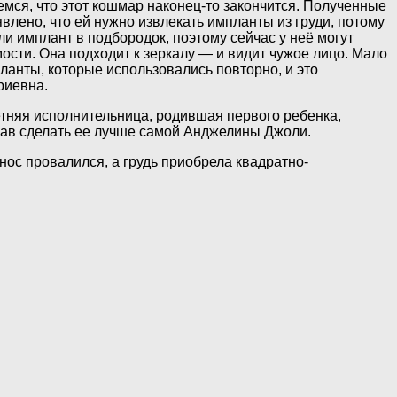
емся, что этот кошмар наконец-то закончится. Полученные
влено, что ей нужно извлекать импланты из груди, потому
и имплант в подбородок, поэтому сейчас у неё могут
ости. Она подходит к зеркалу — и видит чужое лицо. Мало
ланты, которые использовались повторно, и это
риевна.
етняя исполнительница, родившая первого ребенка,
щав сделать ее лучше самой Анджелины Джоли.
нос провалился, а грудь приобрела квадратно-