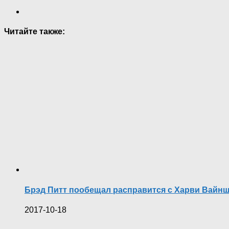
Читайте также:
Брэд Питт пообещал расправится с Харви Вайн
2017-10-18