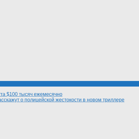
та $100 тысяч ежемесячно
асскажут о полицейской жестокости в новом триллере