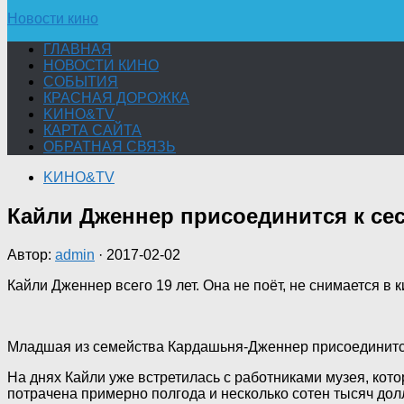
Новости кино
ГЛАВНАЯ
НОВОСТИ КИНО
СОБЫТИЯ
КРАСНАЯ ДОРОЖКА
KИНО&TV
КАРТА САЙТА
ОБРАТНАЯ СВЯЗЬ
KИНО&TV
Кайли Дженнер присоединится к се
Автор:
admin
·
2017-02-02
Кайли Дженнер всего 19 лет. Она не поёт, не снимается в
Младшая из семейства Кардашьня-Дженнер присоединится
На днях Кайли уже встретилась с работниками музея, кот
потрачена примерно полгода и несколько сотен тысяч дол