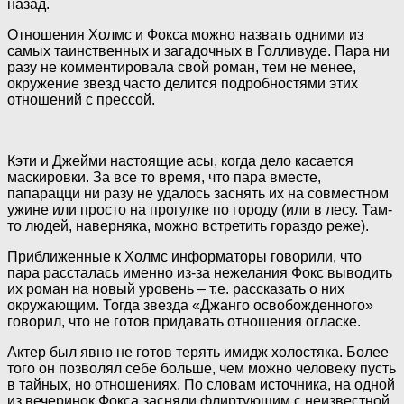
назад.
Отношения Холмс и Фокса можно назвать одними из
самых таинственных и загадочных в Голливуде. Пара ни
разу не комментировала свой роман, тем не менее,
окружение звезд часто делится подробностями этих
отношений с прессой.
Кэти и Джейми настоящие асы, когда дело касается
маскировки. За все то время, что пара вместе,
папарацци ни разу не удалось заснять их на совместном
ужине или просто на прогулке по городу (или в лесу. Там-
то людей, наверняка, можно встретить гораздо реже).
Приближенные к Холмс информаторы говорили, что
пара рассталась именно из-за нежелания Фокс выводить
их роман на новый уровень – т.е. рассказать о них
окружающим. Тогда звезда «Джанго освобожденного»
говорил, что не готов придавать отношения огласке.
Актер был явно не готов терять имидж холостяка. Более
того он позволял себе больше, чем можно человеку пусть
в тайных, но отношениях. По словам источника, на одной
из вечеринок Фокса засняли флиртующим с неизвестной