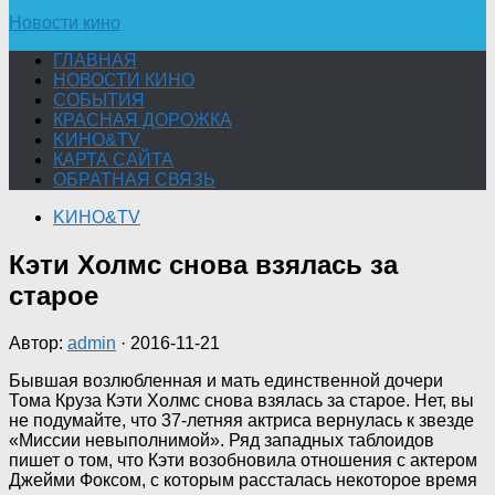
Новости кино
ГЛАВНАЯ
НОВОСТИ КИНО
СОБЫТИЯ
КРАСНАЯ ДОРОЖКА
KИНО&TV
КАРТА САЙТА
ОБРАТНАЯ СВЯЗЬ
KИНО&TV
Кэти Холмс снова взялась за
старое
Автор:
admin
·
2016-11-21
Бывшая возлюбленная и мать единственной дочери
Тома Круза Кэти Холмс снова взялась за старое. Нет, вы
не подумайте, что 37-летняя актриса вернулась к звезде
«Миссии невыполнимой». Ряд западных таблоидов
пишет о том, что Кэти возобновила отношения с актером
Джейми Фоксом, с
которым рассталась некоторое время