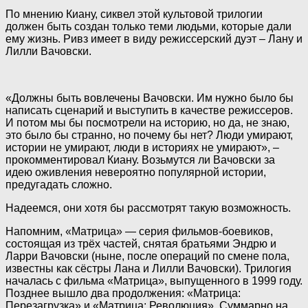
По мнению Киану,
сиквел этой культовой трилогии
должен быть создан только теми людьми, которые дали
ему жизнь. Ривз имеет в виду режиссерский дуэт – Лану и
Лилли Вачовски.
«Должны быть вовлечены Вачовски. Им нужно было бы
написать сценарий и выступить в качестве режиссеров.
И потом мы бы посмотрели на историю, но да, не знаю,
это было бы странно, но почему бы нет? Люди умирают,
истории не умирают, люди в историях не умирают», –
прокомментировал Киану. Возьмутся ли Вачовски за
идею оживления невероятно популярной истории,
предугадать сложно.
Надеемся, они хотя бы рассмотрят такую возможность.
Напомним, «Матрица» — серия фильмов-боевиков,
состоящая из трёх частей, снятая братьями Эндрю и
Ларри Вачовски (ныне, после операций по смене пола,
известны как сёстры Лана и Лилли Вачовски). Трилогия
началась с фильма «Матрица», выпущенного в 1999 году.
Позднее вышло два продолжения: «Матрица:
Перезагрузка» и «Матрица: Революция». Суммарно на