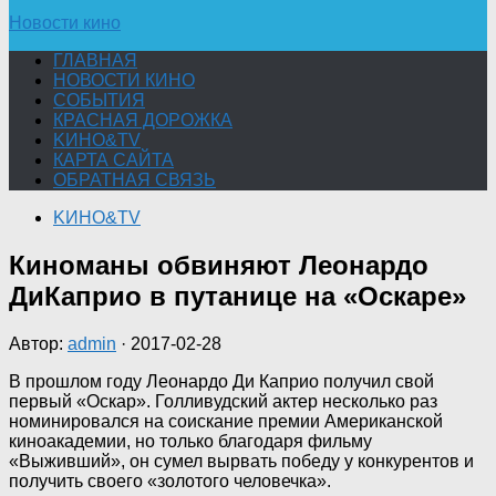
Новости кино
ГЛАВНАЯ
НОВОСТИ КИНО
СОБЫТИЯ
КРАСНАЯ ДОРОЖКА
KИНО&TV
КАРТА САЙТА
ОБРАТНАЯ СВЯЗЬ
KИНО&TV
Киноманы обвиняют Леонардо
ДиКаприо в путанице на «Оскаре»
Автор:
admin
·
2017-02-28
В прошлом году Леонардо Ди Каприо получил свой
первый «Оскар». Голливудский актер несколько раз
номинировался на соискание премии Американской
киноакадемии, но только благодаря фильму
«Выживший», он сумел вырвать победу у конкурентов и
получить своего «золотого
человечка».