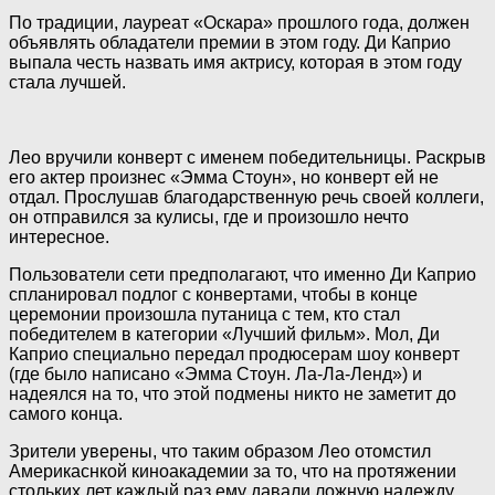
По традиции, лауреат «Оскара» прошлого года, должен
объявлять обладатели премии в этом году. Ди Каприо
выпала честь назвать имя актрису, которая в этом году
стала лучшей.
Лео вручили конверт с именем победительницы. Раскрыв
его актер произнес «Эмма Стоун», но конверт ей не
отдал. Прослушав благодарственную речь своей коллеги,
он отправился за кулисы, где и произошло нечто
интересное.
Пользователи сети предполагают, что именно Ди Каприо
спланировал подлог с конвертами, чтобы в конце
церемонии произошла путаница с тем, кто стал
победителем в категории «Лучший фильм». Мол, Ди
Каприо специально передал продюсерам шоу конверт
(где было написано «Эмма Стоун. Ла-Ла-Ленд») и
надеялся на то, что этой подмены никто не заметит до
самого конца.
Зрители уверены, что таким образом Лео отомстил
Америкаснкой киноакадемии за то, что на протяжении
стольких лет каждый раз ему давали ложную надежду.