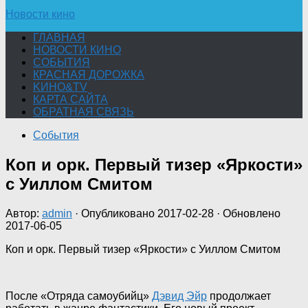
Новости кино
ГЛАВНАЯ
НОВОСТИ КИНО
СОБЫТИЯ
КРАСНАЯ ДОРОЖКА
KИНО&TV
КАРТА САЙТА
ОБРАТНАЯ СВЯЗЬ
События
Коп и орк. Первый тизер «Яркости»
с Уиллом Смитом
Автор:
admin
· Опубликовано
2017-02-28
· Обновлено
2017-06-05
Коп и орк. Первый тизер «Яркости» с Уиллом Смитом
После «Отряда самоубийц»
Дэвид Эйр
продолжает