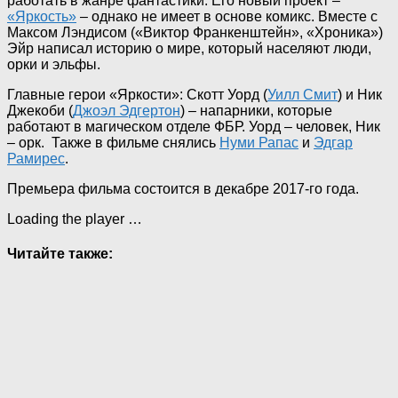
работать в жанре фантастики. Его новый проект –
«Яркость»
– однако не имеет в основе комикс. Вместе с
Максом Лэндисом («Виктор Франкенштейн», «Хроника»)
Эйр написал историю о мире, который населяют люди,
орки и эльфы.
Главные герои «Яркости»: Скотт Уорд (
Уилл Смит
) и Ник
Джекоби (
Джоэл Эдгертон
) – напарники, которые
работают в магическом отделе ФБР. Уорд – человек, Ник
– орк. Также в фильме снялись
Нуми Рапас
и
Эдгар
Рамирес
.
Премьера фильма состоится в декабре 2017-го года.
Loading the player …
Читайте также: