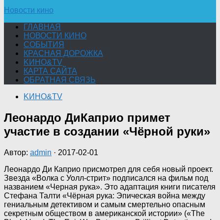
Новости кино
ГЛАВНАЯ
НОВОСТИ КИНО
СОБЫТИЯ
КРАСНАЯ ДОРОЖКА
KИНО&TV
КАРТА САЙТА
ОБРАТНАЯ СВЯЗЬ
KИНО&TV
Леонардо ДиКаприо примет
участие в создании «Чёрной руки»
Автор:
admin
·
2017-02-01
Леонардо Ди Каприо присмотрел для себя новый проект.
Звезда «Волка с Уолл-стрит» подписался на фильм под
названием «Черная рука». Это адаптация книги писателя
Стефана Талти «Чёрная рука: Эпическая война между
гениальным детективом и самым смертельно опасным
секретным
обществом в американской истории» («The