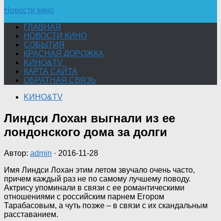
Новости кино
ГЛАВНАЯ
НОВОСТИ КИНО
СОБЫТИЯ
КРАСНАЯ ДОРОЖКА
KИНО&TV
КАРТА САЙТА
ОБРАТНАЯ СВЯЗЬ
KИНО&TV
Линдси Лохан выгнали из ее
лондонского дома за долги
Автор:
admin
·
2016-11-28
Имя Линдси Лохан этим летом звучало очень часто,
причем каждый раз не по самому лучшему поводу.
Актрису упоминали в связи с ее романтическими
отношениями с российским парнем Егором
Тарабасовым, а чуть позже – в связи с их скандальным
расставанием.