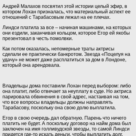
Андрей Малахов
посвятил этой истории целый эфир, в
котором Лохан призналась, что материальный аспект ее
отношений с Тарабасовым лежал на ее плечах.
Линдси платила за все – начиная машинами, на которых
они ездили, заканчивая кольцом, которое Егор ей якобы
презентовал в честь помолвки.
Как потом оказалась, непомерные траты актрисы
сделали ее практически банкротом. Звезда «Поцелуя на
удачу» не может даже расплатиться за дом в Лондоне,
который она арендовала.
Владельцы дома поставили Лохан перед выбором: либо
она платит, либо отвечает за неуплату в суде. Но актриса
парировала обвинения в свой адрес, настаивая на том,
что все вопросы владельцы должны направлять
Тарабасову, поскольку она свою долю выплатила.
Егор в свою очередь дал обратную. Парень что ничего
платить не будет. А поскольку договор на найм дома был
заключен на имя голливудской звезды, то самой Линдси
придется где-то искать деньги, чтобы выплатить долг.