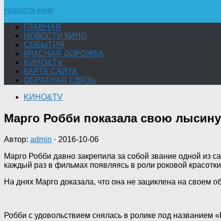
Новости кино
ГЛАВНАЯ
НОВОСТИ КИНО
СОБЫТИЯ
КРАСНАЯ ДОРОЖКА
KИНО&TV
КАРТА САЙТА
ОБРАТНАЯ СВЯЗЬ
KИНО&TV
Марго Робби показала свою лысину
Автор:
admin
·
2016-10-06
Марго Робби давно закрепила за собой звание одной из с
каждый раз в фильмах появляясь в роли роковой красотки 
На днях Марго доказала, что она не зациклена на своем о
Робби с удовольствием снялась в ролике под названием 