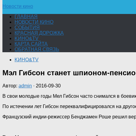
Новости кино
ГЛАВНАЯ
НОВОСТИ КИНО
СОБЫТИЯ
КРАСНАЯ ДОРОЖКА
KИНО&TV
КАРТА САЙТА
ОБРАТНАЯ СВЯЗЬ
KИНО&TV
Мэл Гибсон станет шпионом-пенси
Автор:
admin
·
2016-09-30
В свои молодые годы Мел Гибсон часто снимался в боевик
По истечении лет Гибсон переквалифицировался на друго
Французский индии-режиссер Бенджамен Роше решил верн