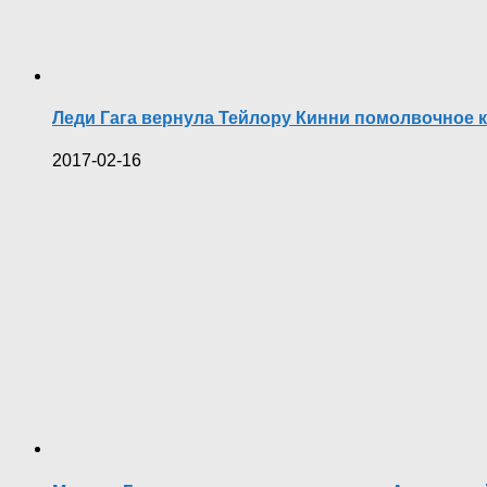
Леди Гага вернула Тейлору Кинни помолвочное 
2017-02-16