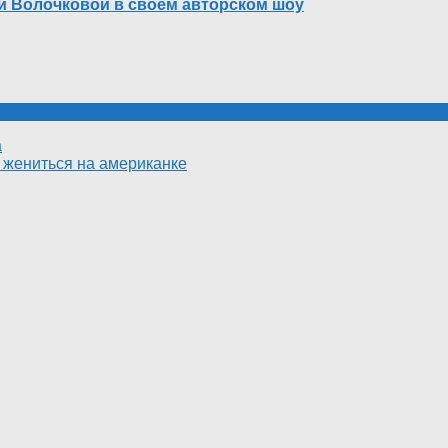
ей Волочковой в своем авторском шоу
а
 жениться на американке