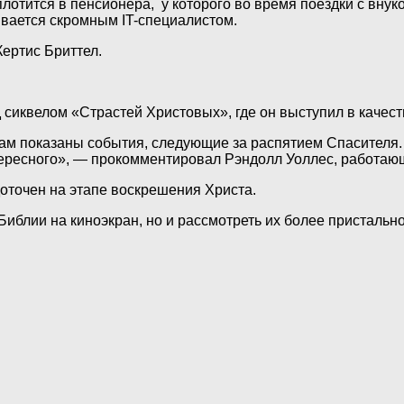
отится в пенсионера, у которого во время поездки с вну
ывается скромным IT-специалистом.
ертис Бриттел.
сиквелом «Страстей Христовых», где он выступил в качест
м показаны события, следующие за распятием Спасителя. «
нтересного», — прокомментировал Рэндолл Уоллес, работа
доточен на этапе воскрешения Христа.
Библии на киноэкран, но и рассмотреть их более пристально