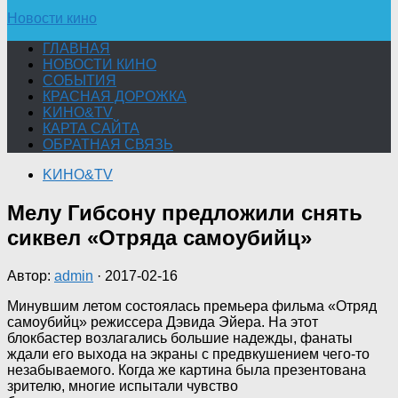
Новости кино
ГЛАВНАЯ
НОВОСТИ КИНО
СОБЫТИЯ
КРАСНАЯ ДОРОЖКА
KИНО&TV
КАРТА САЙТА
ОБРАТНАЯ СВЯЗЬ
KИНО&TV
Мелу Гибсону предложили снять
сиквел «Отряда самоубийц»
Автор:
admin
·
2017-02-16
Минувшим летом состоялась премьера фильма «Отряд
самоубийц» режиссера Дэвида Эйера. На этот
блокбастер возлагались большие надежды, фанаты
ждали его выхода на экраны с предвкушением чего-то
незабываемого. Когда же картина была презентована
зрителю, многие испытали
чувство