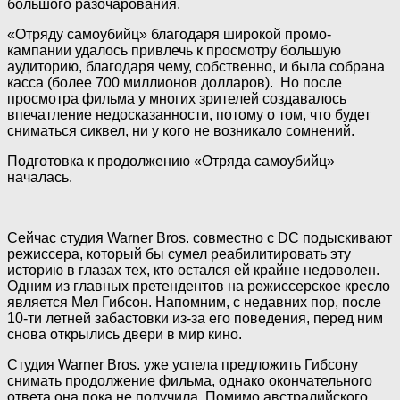
большого разочарования.
«Отряду самоубийц» благодаря широкой промо-
кампании удалось привлечь к просмотру большую
аудиторию, благодаря чему, собственно, и была собрана
касса (более 700 миллионов долларов). Но после
просмотра фильма у многих зрителей создавалось
впечатление недосказанности, потому о том, что будет
сниматься сиквел, ни у кого не возникало сомнений.
Подготовка к продолжению «Отряда самоубийц»
началась.
Сейчас студия Warner Bros. совместно с DC подыскивают
режиссера, который бы сумел реабилитировать эту
историю в глазах тех, кто остался ей крайне недоволен.
Одним из главных претендентов на режиссерское кресло
является Мел Гибсон. Напомним, с недавних пор, после
10-ти летней забастовки из-за его поведения, перед ним
снова открылись двери в мир кино.
Студия Warner Bros. уже успела предложить Гибсону
снимать продолжение фильма, однако окончательного
ответа она пока не получила. Помимо австралийского