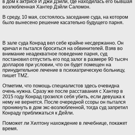
в дом к актрисе И Джи
Дэйли, где находилась его бывшая
возлюбленная Хантер Дэйли Саломон.
В среду, 10 мая, состоялось заседание суда, на котором
было вынесено решение касательно будущего парня.
В зале суда Конрад вел себе крайне несдержанно. Он
кричал и пытался броситься на обвинителей. Взяв во
внимание неадекватное поведение парня, суд
постановил отпустить его под залог в размере 90 тысяч
долларов при условии, что он будет помещен на
принудительное лечение в психиатрическую больницу,
пишет TMZ.
Отметим, что помощь специалистов здесь очевидна
очень нужна. Сразу же после расставания с Хантер в
2015 году Конрад грозился себя убить, если девушка к
нему не вернется. После очередной ссоры он пытался
проникнуть в дом экс-возлюбленной, тогда суд запретил
Конраду приближаться к Дейли.
Поможет ли Хилтону нахождение в лечебнице, покажет
время.