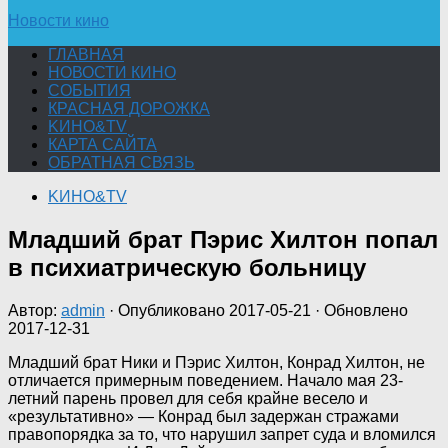
Новости кино
ГЛАВНАЯ
НОВОСТИ КИНО
СОБЫТИЯ
КРАСНАЯ ДОРОЖКА
KИНО&TV
КАРТА САЙТА
ОБРАТНАЯ СВЯЗЬ
KИНО&TV
Младший брат Пэрис Хилтон попал
в психиатрическую больницу
Автор:
admin
· Опубликовано
2017-05-21
· Обновлено
2017-12-31
Младший брат Ники и Пэрис Хилтон, Конрад Хилтон, не
отличается примерным поведением. Начало мая 23-
летний парень провел для себя крайне весело и
«результативно» — Конрад был задержан стражами
правопорядка за то, что нарушил запрет суда и вломился