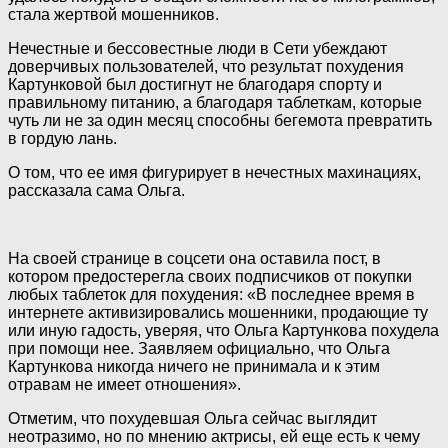
стала жертвой
мошенников.
Нечестные и бессовестные люди в Сети убеждают
доверчивых пользователей, что результат похудения
Картунковой был достигнут не благодаря спорту и
правильному питанию, а благодаря таблеткам, которые
чуть ли не за один месяц способны бегемота превратить
в гордую лань.
О том, что ее имя фигурирует в нечестных махинациях,
рассказала сама Ольга.
На своей странице в соцсети она оставила пост, в
котором предостерегла своих подписчиков от покупки
любых таблеток для похудения: «В последнее время в
интернете активизировались мошенники, продающие ту
или иную гадость, уверяя, что Ольга Картункова похудела
при помощи нее. Заявляем официально, что Ольга
Картункова никогда ничего не принимала и к этим
отравам не имеет отношения».
Отметим, что похудевшая Ольга сейчас выглядит
неотразимо, но по мнению актрисы, ей еще есть к чему