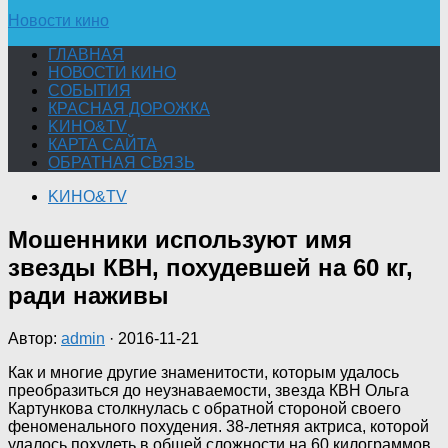
Новости кино
ГЛАВНАЯ
НОВОСТИ КИНО
СОБЫТИЯ
КРАСНАЯ ДОРОЖКА
KИНО&TV
КАРТА САЙТА
ОБРАТНАЯ СВЯЗЬ
KИНО&TV
Мошенники используют имя
звезды КВН, похудевшей на 60 кг,
ради наживы
Автор:
admin
·
2016-11-21
Как и многие другие знаменитости, которым удалось
преобразиться до неузнаваемости, звезда КВН Ольга
Картункова столкнулась с обратной стороной своего
феноменального похудения. 38-летняя актриса, которой
удалось похудеть в общей сложности на 60 килограммов,