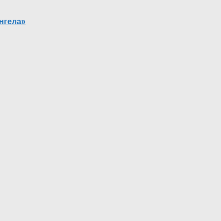
нгела»