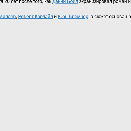
 20 лет после того, как
Дэнни Бойл
экранизировал роман И
Миллер
,
Роберт Карлайл
и
Юэн Бремнер
, а сюжет основан 