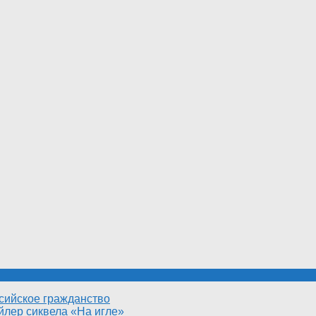
сийское гражданство
йлер сиквела «На игле»