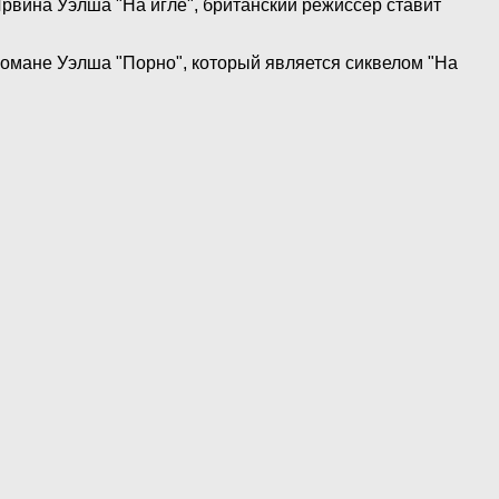
рвина Уэлша "На игле", британский режиссер ставит
романе Уэлша "Порно", который является сиквелом "На