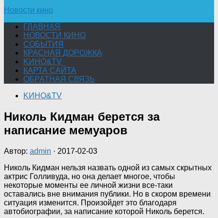
Новости кино
ГЛАВНАЯ
НОВОСТИ КИНО
СОБЫТИЯ
КРАСНАЯ ДОРОЖКА
KИНО&TV
КАРТА САЙТА
ОБРАТНАЯ СВЯЗЬ
KИНО&TV
Николь Кидман берется за
написание мемуаров
Автор:
admin
·
2017-02-03
Николь Кидман нельзя назвать одной из самых скрытных
актрис Голливуда, но она делает многое, чтобы
некоторые моменты ее личной жизни все-таки
оставались вне внимания публики. Но в скором времени
ситуация изменится. Произойдет это благодаря
автобиографии, за написание
которой Николь берется.