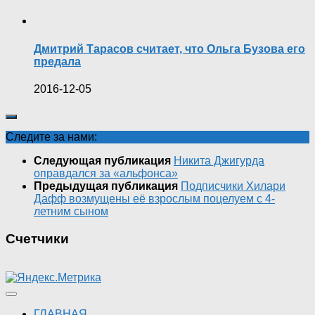
Дмитрий Тарасов считает, что Ольга Бузова его
предала
2016-12-05
Следите за нами:
Следующая публикация
Никита Джигурда
оправдался за «альфонса»
Предыдущая публикация
Подписчики Хилари
Дафф возмущены её взрослым поцелуем с 4-
летним сыном
Счетчики
ГЛАВНАЯ