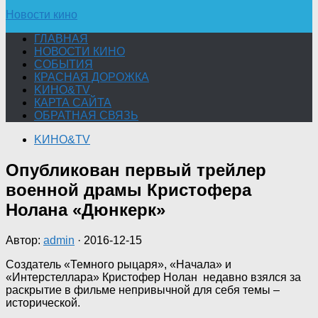
Новости кино
ГЛАВНАЯ
НОВОСТИ КИНО
СОБЫТИЯ
КРАСНАЯ ДОРОЖКА
KИНО&TV
КАРТА САЙТА
ОБРАТНАЯ СВЯЗЬ
KИНО&TV
Опубликован первый трейлер
военной драмы Кристофера
Нолана «Дюнкерк»
Автор:
admin
·
2016-12-15
Создатель «Темного рыцаря», «Начала» и
«Интерстеллара» Кристофер Нолан недавно взялся за
раскрытие в фильме непривычной для себя темы –
исторической.