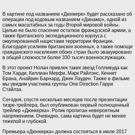
В картине под названием «Дюнкерк» будет рассказано об
операции под кодовым названием «Динамо», одной из
самых масштабных за годы Второй мировой войны.
Целью ее было спасение остатков французской армии, а
также британского экспедиционного корпуса с
оккупированной нацистами территории Франции.
Благодаря усилиям британских военных, а также помощи
гражданского населения обоих стран было эвакуировано
в общей сложности более 330 тысяч военнослужащих.
В этот проект Нолан привлек таких звезд Голливуда как
Том Харди, Киллиан Мерфи, Марк Райлэнс, Кеннет
Брана, Анайрин Барнард, Джек Лауден. Также в фильме
мы увидим участника группы One Direction Гарри
Стайлза.
Сегодня, спустя несколько месяцев после презентации
тизре-трейлера, был опубликован первый полноценный
трейлер «Дюнкерка». Ролик пропитан невероятным
напряжением. Очевидно, сама картина будет не менее
тяжелой и глубокой.
Премьера «Дюнкерка» должна состояться в июле 2017