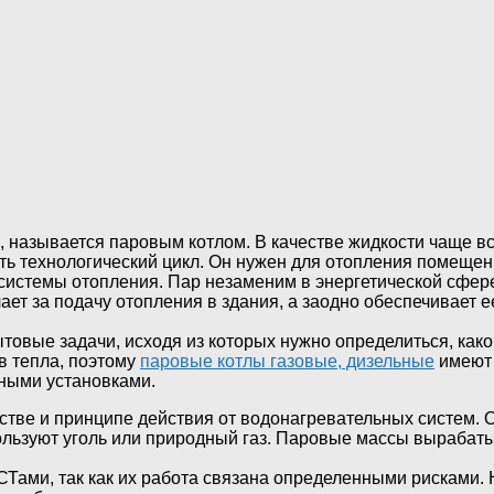
 называется паровым котлом. В качестве жидкости чаще вс
ать технологический цикл. Он нужен для отопления помеще
системы отопления. Пар незаменим в энергетической сфер
ает за подачу отопления в здания, а заодно обеспечивает е
ые задачи, исходя из которых нужно определиться, какой 
в тепла, поэтому
паровые котлы газовые, дизельные
имеют 
ными установками.
тве и принципе действия от водонагревательных систем. 
пользуют уголь или природный газ. Паровые массы вырабат
ами, так как их работа связана определенными рисками. Н