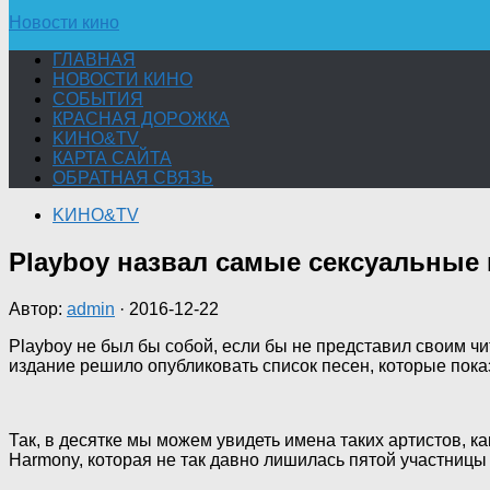
Новости кино
ГЛАВНАЯ
НОВОСТИ КИНО
СОБЫТИЯ
КРАСНАЯ ДОРОЖКА
KИНО&TV
КАРТА САЙТА
ОБРАТНАЯ СВЯЗЬ
KИНО&TV
Playboy назвал самые сексуальные 
Автор:
admin
·
2016-12-22
Playboy не был бы собой, если бы не представил своим чи
издание решило опубликовать список песен, которые пок
Так, в десятке мы можем увидеть имена таких артистов, к
Harmony, которая не так давно лишилась пятой участницы