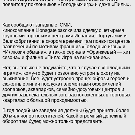
появится у поклонников
«Голодных игр» и даже «Пилы».
Как сообщают западные СМИ,
кинокомпания Lionsgate заключила сделку с четырьмя
крупными торговыми центрами Испании, Португалии и
Великобритании: в скором времени там появятся центры
развлечений по мотивам франшиз «Голодные игры» и
«Иллюзия обмана», а также сериала «Оранжевый — хит
сезона» и фильма «Пила: Игра на выживание».
Нет, вы только не подумайте, что в случае с «Голодными
играми», кому-то будет позволено устроить охоту на
выживание. Все будет устроено проще: образы героев и
сюжетные линии послужат элементами оформлений
зоопарков, аквапарков, семейно-досуговых центров и
других развлекательных зон, расположенных в торговых
кварталах с большой проходимостью.
В год подобные заведения должны будут принять более
20 миллионов посетителей. Какой огромный денежный
оборот там будет, можно только представить.