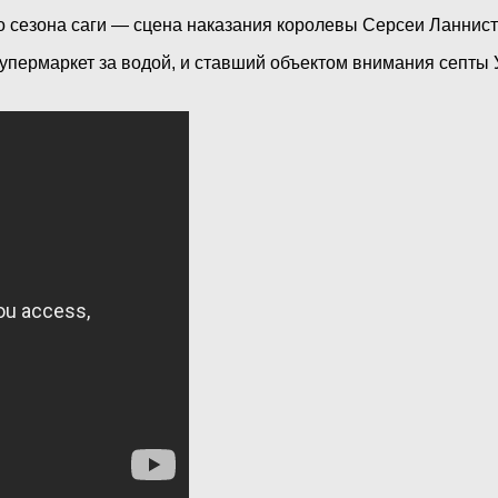
го сезона саги — сцена наказания королевы Серсеи Ланнист
упермаркет за водой, и ставший объектом внимания септы 