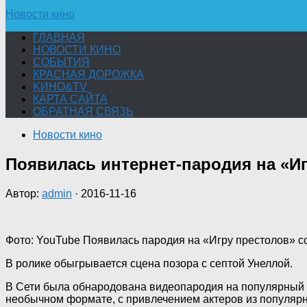
Новости кино
ГЛАВНАЯ
НОВОСТИ КИНО
СОБЫТИЯ
КРАСНАЯ ДОРОЖКА
KИНО&TV
КАРТА САЙТА
ОБРАТНАЯ СВЯЗЬ
Новости кино
Появилась интернет-пародия на «И
Автор:
admin
·
2016-11-16
Фото: YouTube Появилась пародия на «Игру престолов» с
В ролике обыгрывается сцена позора с септой Унеллой.
В Сети была обнародована видеопародия на популярный 
необычном формате, с привлечением актеров из популярн