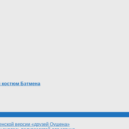
й костюм Бэтмена
енской версии «друзей Оушена»