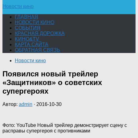
Новости кино
ГЛАВНАЯ
НОВОСТИ КИНО
СОБЫТИЯ
КРАСНАЯ ДОРОЖКА
KИНО&TV
КАРТА САЙТА
ОБРАТНАЯ СВЯЗЬ
Новости кино
Появился новый трейлер
«Защитников» о советских
супергероях
Автор:
admin
·
2016-10-30
Фото: YouTube Новый трейлер демонстрирует сцену с
расправы супергероя с противниками