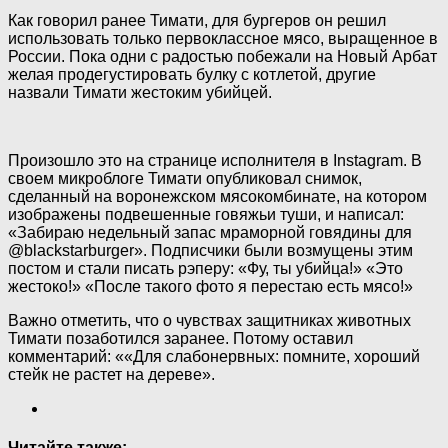
Как
говорил ранее Тимати, для бургеров он решил
использовать только первоклассное мясо, выращенное в
России. Пока одни с радостью побежали на Новый Арбат
желая продегустировать булку с котлетой, другие
назвали Тимати жестоким убийцей.
Произошло это на странице исполнителя в Instagram. В
своем микроблоге Тимати опубликовал снимок,
сделанный на воронежском мясокомбинате, на котором
изображены подвешенные говяжьи туши, и написал:
«Забираю недельный запас мраморной говядины для
@blackstarburger». Подписчики были возмущены этим
постом и стали писать рэперу: «Фу, ты убийца!» «Это
жестоко!» «После такого фото я перестаю есть мясо!»
Важно отметить, что о чувствах защитниках животных
Тимати позаботился заранее. Потому оставил
комментарий: ««Для слабонервных: помните, хороший
стейк не растет на дереве».
Читайте также: