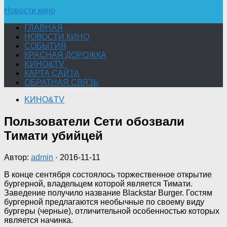
Новости кино
ГЛАВНАЯ
НОВОСТИ КИНО
СОБЫТИЯ
КРАСНАЯ ДОРОЖКА
KИНО&TV
КАРТА САЙТА
ОБРАТНАЯ СВЯЗЬ
KИНО&TV
Пользователи Сети обозвали
Тимати убийцей
Автор:
admin
·
2016-11-11
В конце сентября состоялось торжественное открытие
бургерной, владельцем которой является Тимати.
Заведение получило название Blackstar Burger. Гостям
бургерной предлагаются необычные по своему виду
бургеры (черные), отличительной особенностью которых
является начинка.