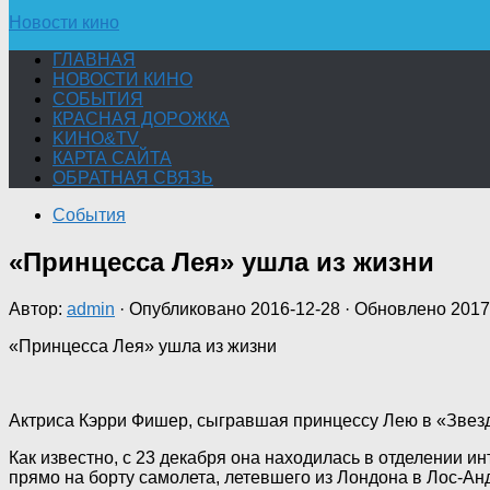
Новости кино
ГЛАВНАЯ
НОВОСТИ КИНО
СОБЫТИЯ
КРАСНАЯ ДОРОЖКА
KИНО&TV
КАРТА САЙТА
ОБРАТНАЯ СВЯЗЬ
События
«Принцесса Лея» ушла из жизни
Автор:
admin
· Опубликовано
2016-12-28
· Обновлено
2017
«Принцесса Лея» ушла из жизни
Актриса Кэрри Фишер, сыгравшая принцессу Лею в «Звездн
Как известно, с 23 декабря она находилась в отделении и
прямо на борту самолета, летевшего из Лондона в Лос-Анд