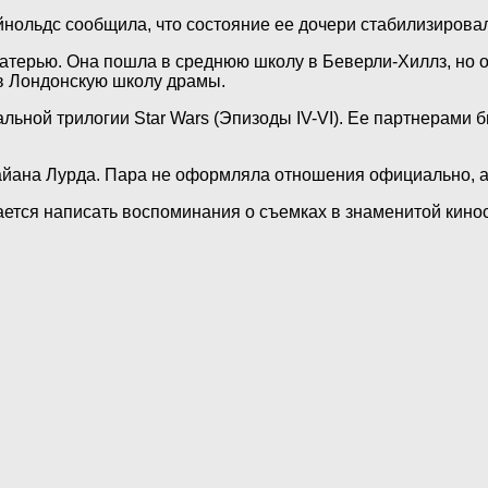
йнольдс сообщила, что состояние ее дочери стабилизирова
матерью. Она пошла в среднюю школу в Беверли-Хиллз, но 
 в Лондонскую школу драмы.
льной трилогии Star Wars (Эпизоды IV-VI). Ее партнерами 
айана Лурда. Пара не оформляла отношения официально, а
ается написать воспоминания о съемках в знаменитой кинос