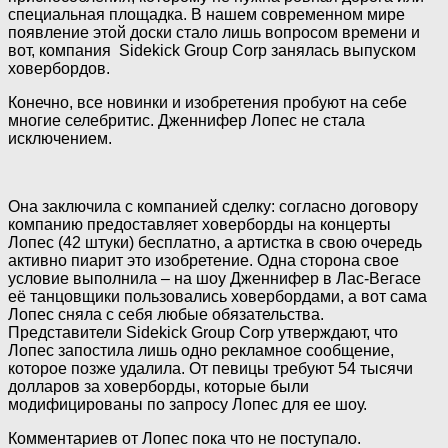
специальная площадка.
В нашем современном мире
появление этой доски стало лишь вопросом времени и
вот, компания Sidekick Group Corp занялась выпуском
ховербордов.
Конечно, все новинки и изобретения пробуют на себе
многие селебритис. Дженнифер Лопес не стала
исключением.
Она заключила с компанией сделку: согласно договору
компанию предоставляет ховерборды на концерты
Лопес (42 штуки) бесплатно, а артистка в свою очередь
активно пиарит это изобретение. Одна сторона свое
условие выполнила – на шоу Дженнифер в Лас-Вегасе
её танцовщики пользовались ховербордами, а вот сама
Лопес сняла с себя любые обязательства.
Представители Sidekick Group Corp утверждают, что
Лопес запостила лишь одно рекламное сообщение,
которое позже удалила. От певицы требуют 54 тысячи
долларов за ховерборды, которые были
модифицированы по запросу Лопес для ее шоу.
Комментариев от Лопес пока что не поступало.