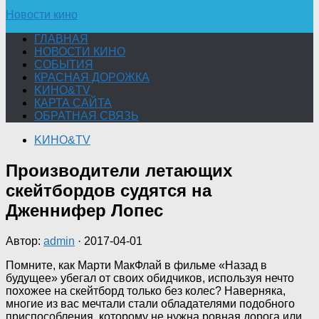
Новости кино
ГЛАВНАЯ
НОВОСТИ КИНО
СОБЫТИЯ
КРАСНАЯ ДОРОЖКА
KИНО&TV
КАРТА САЙТА
ОБРАТНАЯ СВЯЗЬ
KИНО&TV
Производители летающих
скейтбордов судятся на
Дженнифер Лопес
Автор:
admin
·
2017-04-01
Помните, как Марти МакФлай в фильме «Назад в
будущее» убегал от своих обидчиков, используя нечто
похожее на скейтборд только без колес? Наверняка,
многие из вас мечтали стали обладателями подобного
приспособления, которому не нужна ровная дорога или