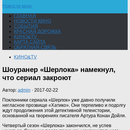
Новости кино
ГЛАВНАЯ
НОВОСТИ КИНО
СОБЫТИЯ
КРАСНАЯ ДОРОЖКА
KИНО&TV
КАРТА САЙТА
ОБРАТНАЯ СВЯЗЬ
KИНО&TV
Шоуранер «Шерлока» намекнул,
что сериал закроют
Автор:
admin
·
2017-02-22
Поклонники сериала «Шерлок» уже давно получили
негласное прозвище «Хатико». Они терпеливо и подолгу
ждут продолжения этой детективной телеистории,
основанной на творениях писателя Артура Конан Дойля.
Четвертый сезон «Шерлока» закончился, не успев