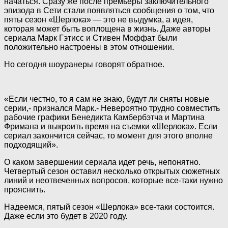
начаться. Сразу же
после премьеры заключительного
эпизода в Сети стали появляться сообщения о том, что
пяты сезон «Шерлока» — это не выдумка, а идея,
которая может быть воплощена в жизнь. Даже авторы
сериала Марк Гэтисс и Стивен Моффат были
положительно настроены в этом отношении.
Но сегодня шоуранеры говорят обратное.
«Если честно, то я сам не знаю, будут ли сняты новые
серии,- признался Марк.- Невероятно трудно совместить
рабочие графики Бенедикта Камбербэтча и Мартина
Фримана и выкроить время на съемки «Шерлока». Если
сериал закончится сейчас, то момент для этого вполне
подходящий».
О каком завершении сериала идет речь, непонятно.
Четвертый сезон оставил несколько открытых сюжетных
линий и неотвеченных вопросов, которые все-таки нужно
прояснить.
Надеемся, пятый сезон «Шерлока» все-таки состоится.
Даже если это будет в 2020 году.