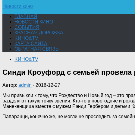
Новости кино
ГЛАВНАЯ
НОВОСТИ КИНО
СОБЫТИЯ
КРАСНАЯ ДОРОЖКА
KИНО&TV
КАРТА САЙТА
ОБРАТНАЯ СВЯЗЬ
KИНО&TV
Синди Кроуфорд с семьей провела
Автор:
admin
·
2016-12-27
Мы привыкли к тому, что Рождество и Новый год – это пра
разделяют такую точку зрения. Кто-то в новогодние и рож
Манекенщица вместе с мужем Рэнди Гербером и детьми К
Папарацци, конечно же, не могли не проследить за семей