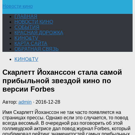
Новости кино
ГЛАВНАЯ
НОВОСТИ КИНО
СОБЫТИЯ
КРАСНАЯ ДОРОЖКА
KИНО&TV
КАРТА САЙТА
ОБРАТНАЯ СВЯЗЬ
KИНО&TV
Скарлетт Йоханссон стала самой
прибыльной звездой кино по
версии Forbes
Автор:
admin
·
2016-12-28
Имя Скарлетт Йоханссон не так часто появляется на
страницах прессы. Однако если это случается, то повод
всегда весомый. В очередной раз поговорить об этой
голливудской актрисе дал повод журнал Forbes, который
опубликовал рейтинг знаменитостей самых прибыльных