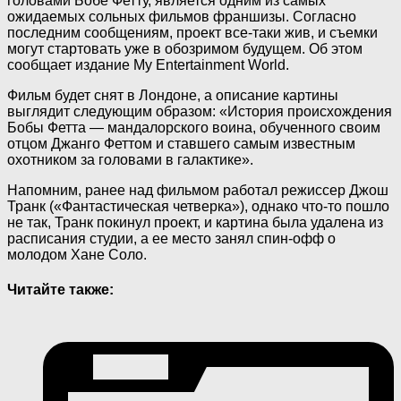
головами Бобе Фетту, является одним из самых
ожидаемых сольных фильмов франшизы. Согласно
последним сообщениям, проект все-таки жив, и съемки
могут стартовать уже в
обозримом будущем. Об этом
сообщает издание My Entertainment World.
Фильм будет снят в Лондоне, а описание картины
выглядит следующим образом: «История происхождения
Бобы Фетта — мандалорского воина, обученного своим
отцом Джанго Феттом и ставшего самым известным
охотником за головами в галактике».
Напомним, ранее над фильмом работал режиссер Джош
Транк («Фантастическая четверка»), однако что-то пошло
не так, Транк покинул проект, и картина была удалена из
расписания студии, а ее место занял спин-офф о
молодом Хане Соло.
Читайте также: