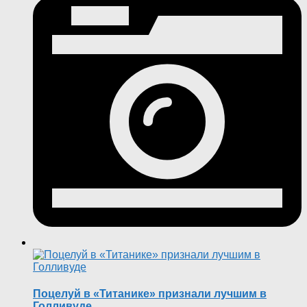
Поцелуй в «Титанике» признали лучшим в
Голливуде