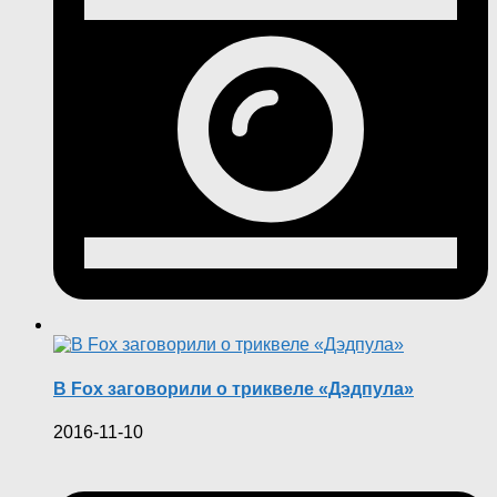
В Fox заговорили о триквеле «Дэдпула»
2016-11-10