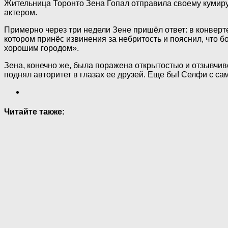
Жительница Торонто Зена Гопал отправила своему кумиру п
актером.
Примерно через три недели Зене пришёл ответ: в конверт
котором принёс извинения за небритость и пояснил, что б
хорошим городом».
Зена, конечно же, была поражена открытостью и отзывчиво
поднял авторитет в глазах ее друзей. Еще бы! Селфи с с
Читайте также: