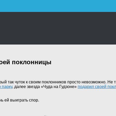
воей поклонницы
рый так чуток к своим поклонников просто невозможно. Не 
 парку
, далее звезда «Чуда на Гудзоне»
подарил своей пок
ь ей выиграть спор.