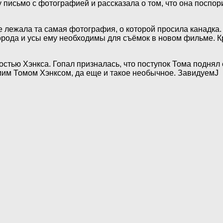
исьмо с фотографией и рассказала о том, что она поспорил
е лежала та самая фотография, о которой просила канадка.
орода и усы ему необходимы для съёмок в новом фильме. Кр
стью Хэнкса. Гопал призналась, что поступок Тома поднял 
амим Томом Хэнксом, да еще и такое необычное. ЗавидуемJ