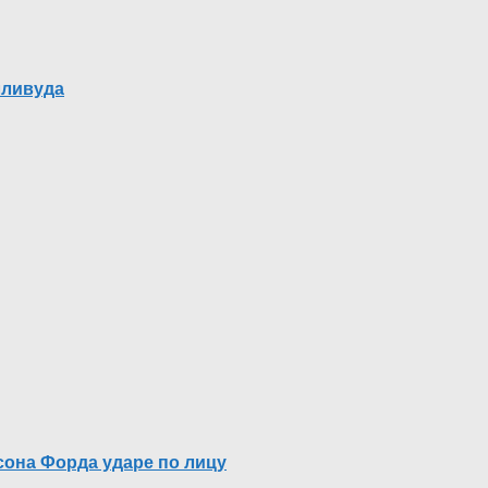
лливуда
сона Форда ударе по лицу