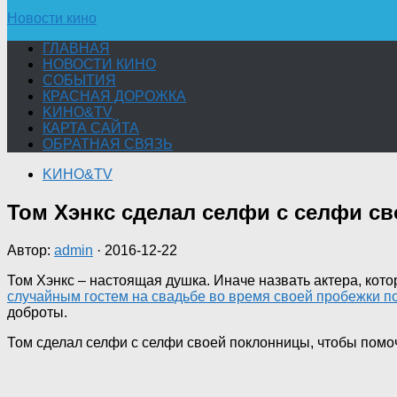
Новости кино
ГЛАВНАЯ
НОВОСТИ КИНО
СОБЫТИЯ
КРАСНАЯ ДОРОЖКА
KИНО&TV
КАРТА САЙТА
ОБРАТНАЯ СВЯЗЬ
KИНО&TV
Том Хэнкс сделал селфи с селфи с
Автор:
admin
·
2016-12-22
Том Хэнкс – настоящая душка. Иначе назвать актера, кото
случайным гостем на свадьбе во время своей пробежки по
доброты.
Том сделал селфи с селфи своей поклонницы, чтобы помоч